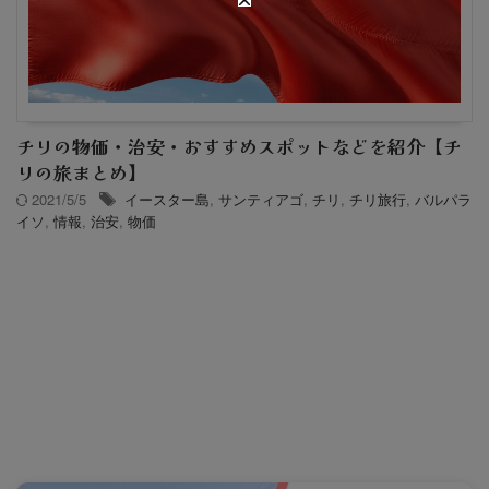
チリの物価・治安・おすすめスポットなどを紹介【チ
リの旅まとめ】
2021/5/5
イースター島
,
サンティアゴ
,
チリ
,
チリ旅行
,
バルパラ
イソ
,
情報
,
治安
,
物価