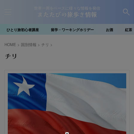
世界一周をベースに様々な情報を発信
またたびの旅歩き情報
ひとり旅初心者講座
留学・ワーキングホリデー
お酒
紅茶
HOME
>
国別情報
>
チリ
>
チリ