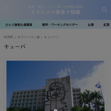
世界一周をベースに様々な情報を発信
またたびの旅歩き情報
ひとり旅初心者講座
留学・ワーキングホリデー
お酒
紅茶
HOME
>
サラリーマン旅
>
キューバ
>
キューバ